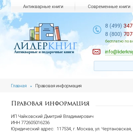
Антикварные книги
Современные книги
8 (499)
347
8 (800)
707
лидер
книг
бесплатно по в
info@liderkni
Антикварные и подарочные книги
Главная
Правовая информация
»
Правовая информация
ИП Чайковский Дмитрий Владимирович
ИНН
772605016236
Юридический адрес:
117534, г. Москва, ул. Чертановская, д