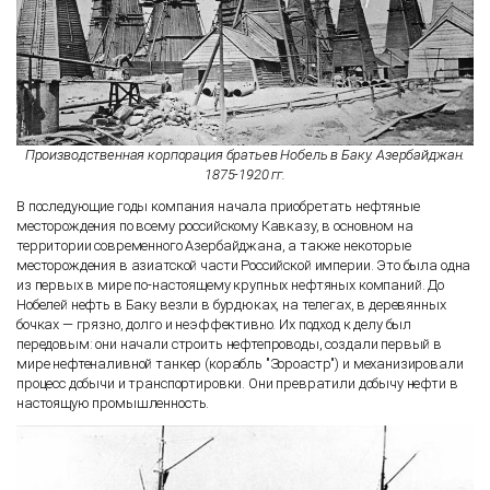
Производственная корпорация братьев Нобель в Баку. Азербайджан.
1875-1920 гг.
В последующие годы компания начала приобретать нефтяные
месторождения по всему российскому Кавказу, в основном на
территории современного Азербайджана, а также некоторые
месторождения в азиатской части Российской империи. Это была одна
из первых в мире по-настоящему крупных нефтяных компаний. До
Нобелей нефть в Баку везли в бурдюках, на телегах, в деревянных
бочках — грязно, долго и неэффективно. Их подход к делу был
передовым: они начали строить нефтепроводы, создали первый в
мире нефтеналивной танкер (корабль "Зороастр") и механизировали
процесс добычи и транспортировки. Они превратили добычу нефти в
настоящую промышленность.