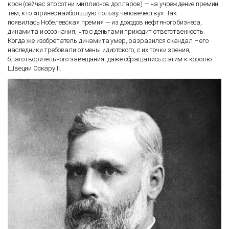
крон (сейчас это сотни миллионов долларов) — на учреждение премии
тем, кто «принёс наибольшую пользу человечеству». Так
появилась Нобелевская премия — из доходов нефтяного бизнеса,
динамита и осознания, что с деньгами приходит ответственность.
Когда же изобретатель динамита умер, разразился скандал – его
наследники требовали отмены идиотского, с их точки зрения,
благотворительного завещания, даже обращались с этим к королю
Швеции Оскару II.