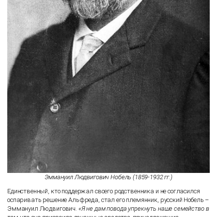
Эммануил Людвигович Нобель (1859-1932 гг.)
Единственный, кто поддержал своего родственника и не согласился
оспаривать решение Альфреда, стал его племянник, русский Нобель –
Эммануил Людвигович.
«Я не дам повода упрекнуть наше семейство в