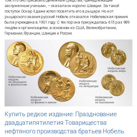
том, что оно присвоило денежные средства, принадлежащие
заслуженным ученым»
, – сказала он королю Швеции. За такой
поступок Оскар II даже хотел посвятить его в рыцари. Но и от
рыцарского звания русский Нобель отказался. Нобелевская премия
была учреждена в 1901 году. С тех пор она присуждалась 615 раз 989
людям и организациям, в основном из США, Великобритании,
Германии, Франции, Швеции и России.
Купить редкое издание:
Празднование
двадцатипятилетия Товарищества
нефтяного производства братьев Нобель