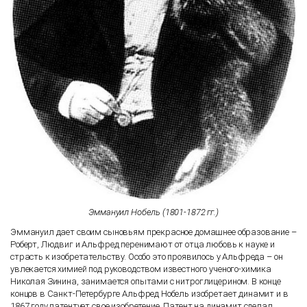
Эммануил Нобель (1801-1872 гг.)
Эммануил дает своим сыновьям прекрасное домашнее образование –
Роберт, Людвиг и Альфред перенимают от отца любовь к науке и
страсть к изобретательству. Особо это проявилось у Альфреда – он
увлекается химией под руководством известного ученого-химика
Николая Зинина, занимается опытами с нитроглицерином. В конце
концов в Санкт-Петербурге Альфред Нобель изобретает динамит и в
1867 году патентует свое изобретение. Патент на динамит сделал