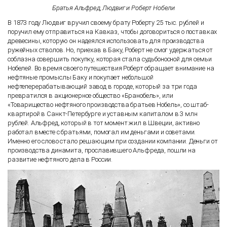
Братья Альфред, Людвиг и Роберт Нобели
В 1873 году Людвиг вручил своему брату Роберту 25 тыс. рублей и
поручил ему отправиться на Кавказ, чтобы договориться о поставках
древесины, которую он надеялся использовать для производства
ружейных стволов. Но, приехав в Баку, Роберт не смог удержаться от
соблазна совершить покупку, которая стала судьбоносной для семьи
Нобелей. Во время своего путешествия Роберт обращает внимание на
нефтяные промыслы Баку и покупает небольшой
нефтеперерабатывающий завод в городе, который за три года
превратился в акционерное общество «Бранобель», или
«Товарищество нефтяного производства братьев Нобель», со штаб-
квартирой в Санкт-Петербурге и уставным капиталом в 3 млн
рублей. Альфред, который в тот момент жил в Швеции, активно
работал вместе с братьями, помогал им деньгами и советами.
Именно его слово стало решающим при создании компании. Деньги от
производства динамита, прославившего Альфреда, пошли на
развитие нефтяного дела в России.