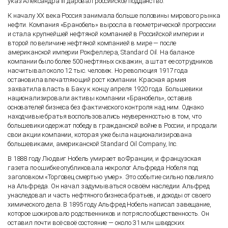
указ Александра III даровал российское подданство.
К началу XX века Россия занимала больше половины мирового рынка
нефти. Компания «Бранобель» выросла в геометрической прогрессии
и стала крупнейшей нефтяной компанией в Российской империи и
второй по величине нефтяной компанией в мире — после
американской империи Рокфеллера, Standard Oil. На балансе
компании было более 500 нефтяных скважин, а штат ее сотрудников
насчитывал около 12 тыс. человек. Но революция 1917 года
остановила впечатляющий рост компании. Красная армия
захватила власть в Баку к концу апреля 1920 года. Большевики
национализировали активы компании «Бранобель», оставив
основателей бизнеса без фактического контроля над ним. Однако
находчивые братья воспользовались неуверенностью в том, что
большевики одержат победу в гражданской войне в России, и продали
свои акции компании, которая уже была национализирована
большевиками, американской Standard Oil Company, Inc.
В 1888 году Людвиг Нобель умирает во Франции, и французская
газета по ошибке опубликовала некролог Альфреда Нобеля под
заголовком «Торговец смертью умер». Это событие сильно повлияло
на Альфреда. Он начал задумываться о своём наследии. Альфред
унаследовал и часть нефтяного бизнеса братьев, и доходы от своего
химического дела. В 1895 году Альфред Нобель написал завещание,
которое шокировало родственников и потрясло общественность. Он
оставил почти всё своё состояние — около 31 млн шведских