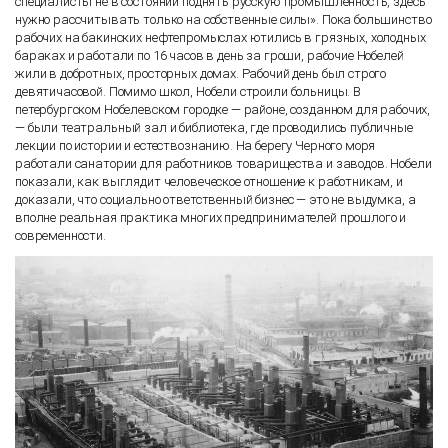
специалисты не в состоянии поднять русскую промышленность, здесь
нужно рассчитывать только на собственные силы». Пока большинство
рабочих на бакинских нефтепромыслах ютились в грязных, холодных
бараках и работали по 16 часов в день за гроши, рабочие Нобелей
жили в добротных, просторных домах. Рабочий день был строго
девятичасовой. Помимо школ, Нобели строили больницы. В
петербургском Нобелевском городке — районе, созданном для рабочих,
— были театральный зал и библиотека, где проводились публичные
лекции по истории и естествознанию. На берегу Черного моря
работали санатории для работников товарищества и заводов. Нобели
показали, как выглядит человеческое отношение к работникам, и
доказали, что социально ответственный бизнес — это не выдумка, а
вполне реальная практика многих предпринимателей прошлого и
современности.