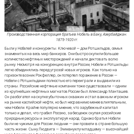
Производственная корпорация братьев Нобель в Баку, Азербайджан.
1875-1920 гг.
Были у Нобелей и конкуренты. Ключевой — дом Ротшильдов, семья
знаменитых на весь мир банкиров. Они быстро скупили большое
количество нефтяных месторождений и начали диктовать волю
рынку. Несмотря на конкуренцию внутри России, Нобели и Ротшильды
легко объединялись перед угрозой новых игроков. Как только на
горизонте возник Рокфеллер, он потерпел поражение в России —
Нобели с Ротшильдами полностью его переиграли и выдавили из
страны. Российские нефтяные компании тоже существовали — одним
из крупнейших нефтяных магнатов России был Александр Манташев.
Он разбогател на скупке убыточных скважин и стал важным игроком
на рынке каспийской нефти, но был несравнимо менее влиятельным,
чем Нобели. Крайне популярно мнение, что зарубежный капитал
только и делал, что грабил Россию, за бесценок скупая российские
природные ресурсы и эксплуатируя народ. Однако братья Нобели
были не чужими для России людьми — они провели в стране большую
часть жизни. Сыну Людвига — Эммануилу-младшему — высочайший