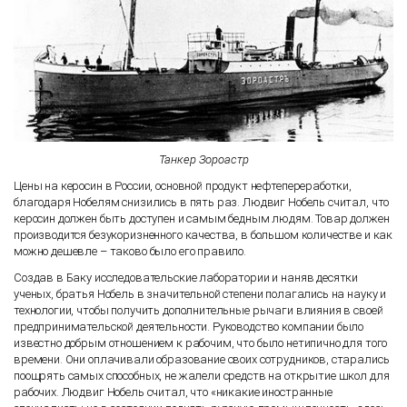
Танкер Зороастр
Цены на керосин в России, основной продукт нефтепереработки,
благодаря Нобелям снизились в пять раз. Людвиг Нобель считал, что
керосин должен быть доступен и самым бедным людям. Товар должен
производится безукоризненного качества, в большом количестве и как
можно дешевле – таково было его правило.
Создав в Баку исследовательские лаборатории и наняв десятки
ученых, братья Нобель в значительной степени полагались на науку и
технологии, чтобы получить дополнительные рычаги влияния в своей
предпринимательской деятельности. Руководство компании было
известно добрым отношением к рабочим, что было нетипично для того
времени. Они оплачивали образование своих сотрудников, старались
поощрять самых способных, не жалели средств на открытие школ для
рабочих. Людвиг Нобель считал, что «никакие иностранные