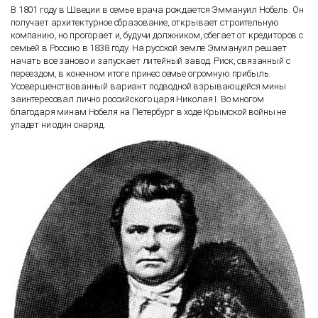
В 1801 году в Швеции в семье врача рождается Эммануил Нобель. Он
получает архитектурное образование, открывает строительную
компанию, но прогорает и, будучи должником, сбегает от кредиторов с
семьей в Россию в 1838 году. На русской земле Эммануил решает
начать все заново и запускает литейный завод. Риск, связанный с
переездом, в конечном итоге принес семье огромную прибыль.
Усовершенствованный вариант подводной взрывающейся мины
заинтересовал лично российского царя Николая I. Во многом
благодаря минам Нобеля на Петербург в ходе Крымской войны не
упадет ни один снаряд.