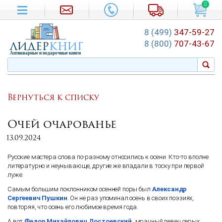
0
8 (499)
347-59-27
лидер
книг
8 (800)
707-43-67
Антикварные и подарочные книги
Вернуться к списку
Очей очарованье
13.09.2024
Русские мастера слова по-разному относились к осени. Кто-то вполне
литературно и неунывающе, другие же впадали в тоску при первой
луже.
Самым большим поклонником осенней поры был
Александр
Сергеевич Пушкин
. Он не раз упоминал осень в своих поэзиях,
повторяя, что осень его любимое время года.
А вот
Федор Михайлович Достоевский
,
мрачный певец серых