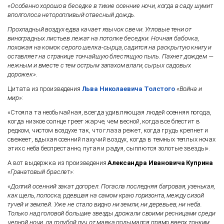
«Особенно хорошо в беседке в тихие осенние ночи, когда в саду шумит
вполголоса неторопливый отвесный дождь.
Прохладный воздух едва качает язычок свечи. Угловые тени от
виноградных листьев лежат на потолке беседки. Ночная бабочка,
похожая на комок серого шелка-сырца, садится на раскрытую книгу и
оставляет на странице тончайшую блестящую пыль. Пахнет дождем —
нежным и вместе с тем острым запахом влаги, сырых садовых
дорожек».
Цитата из произведения
Льва Николаевича Толстого
«Война и
мир»
:
«Стояла та необычайная, всегда удивляющая людей осенняя погода,
когда низкое солнце греет жарче, чем весной, когда все блестит в
редком, чистом воздухе так, что глаза режет, когда грудь крепнет и
свежеет, вдыхая осенний пахучий воздух, когда в темных теплых ночах
этих с неба беспрестанно, пугая и радуя, сыплются золотые звезды».
А вот выдержка из произведения
Александра Ивановича Куприна
«Гранатовый браслет»
:
«Долгий осенний закат догорел. Погасла последняя багровая, узенькая,
как щель, полоска, рдевшая на самом краю горизонта, между сизой
тучей и землей. Уже не стало видно ни земли, ни деревьев, ни неба.
Только над головой большие звезды дрожали своими ресницами среди
черной ночи, да голубой луч от маяка подымался прямо вверх тонким