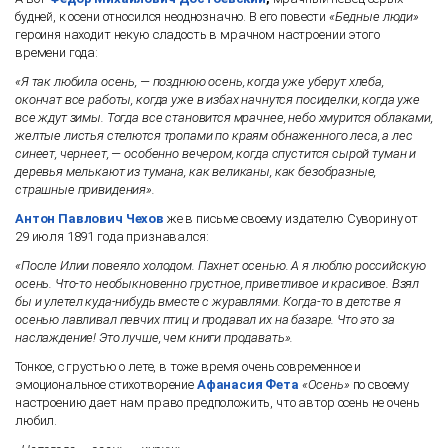
будней, к осени относился неоднозначно. В его повести
«Бедные люди»
героиня находит некую сладость в мрачном настроении этого
времени года:
«Я так любила осень, — позднюю осень, когда уже уберут хлеба,
окончат все работы, когда уже в избах начнутся посиделки, когда уже
все ждут зимы. Тогда все становится мрачнее, небо хмурится облаками,
желтые листья стелются тропами по краям обнаженного леса, а лес
синеет, чернеет, — особенно вечером, когда спустится сырой туман и
деревья мелькают из тумана, как великаны, как безобразные,
страшные привидения».
Антон Павлович Чехов
же в письме своему издателю Суворину от
29 июля 1891 года признавался:
«После Илии повеяло холодом. Пахнет осенью. А я люблю российскую
осень. Что-то необыкновенно грустное, приветливое и красивое. Взял
бы и улетел куда-нибудь вместе с журавлями. Когда-то в детстве я
осенью лавливал певчих птиц и продавал их на базаре. Что это за
наслаждение! Это лучше, чем книги продавать».
Тонкое, с грустью о лете, в тоже время очень современное и
эмоциональное стихотворение
Афанасия Фета
«Осень»
по своему
настроению дает нам право предположить, что автор осень не очень
любил.