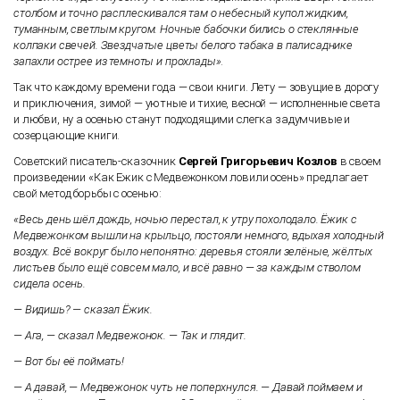
столбом и точно расплескивался там о небесный купол жидким,
туманным, светлым кругом. Ночные бабочки бились о стеклянные
колпаки свечей. Звездчатые цветы белого табака в палисаднике
запахли острее из темноты и прохлады»
.
Так что каждому времени года — свои книги. Лету — зовущие в дорогу
и приключения, зимой — уютные и тихие, весной — исполненные света
и любви, ну а осенью станут подходящими слегка задумчивые и
созерцающие книги.
Советский писатель-сказочник
Сергей Григорьевич Козлов
в своем
произведении «Как Ежик с Медвежонком ловили осень» предлагает
свой метод борьбы с осенью:
«Весь день шёл дождь, ночью перестал, к утру похолодало. Ёжик с
Медвежонком вышли на крыльцо, постояли немного, вдыхая холодный
воздух. Всё вокруг было непонятно: деревья стояли зелёные, жёлтых
листьев было ещё совсем мало, и всё равно — за каждым стволом
сидела осень.
— Видишь? — сказал Ёжик.
— Ага, — сказал Медвежонок. — Так и глядит.
— Вот бы её поймать!
— А давай, — Медвежонок чуть не поперхнулся. — Давай поймаем и