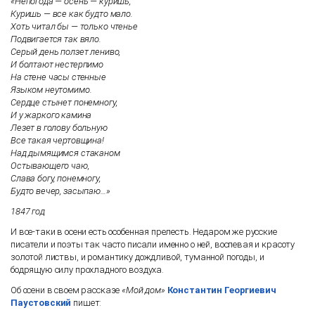
«Непогода — осень — куришь,
Куришь — все как будто мало.
Хоть читал бы — только чтенье
Подвигается так вяло.
Серый день ползет лениво,
И болтают нестерпимо
На стене часы стенные
Языком неутомимо.
Сердце стынет понемногу,
И у жаркого камина
Лезет в голову больную
Все такая чертовщина!
Над дымящимся стаканом
Остывающего чаю,
Слава богу, понемногу,
Будто вечер, засыпаю…»
1847 год
И все-таки в осени есть особенная прелесть. Недаром же русские
писатели и поэты так часто писали именно о ней, воспевая и красоту
золотой листвы, и романтику дождливой, туманной погоды, и
бодрящую силу прохладного воздуха.
Об осени в своем рассказе
«Мой дом»
Константин Георгиевич
Паустовский
пишет: