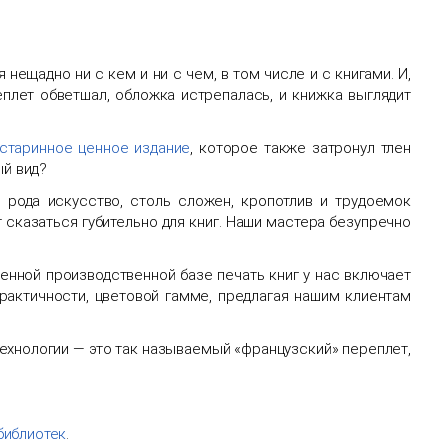
 нещадно ни с кем и ни с чем, в том числе и с книгами. И,
еплет обветшал, обложка истрепалась, и книжка выглядит
старинное ценное издание
, которое также затронул тлен
ый вид?
 рода искусство, столь сложен, кропотлив и трудоемок
 сказаться губительно для книг. Наши мастера безупречно
енной производственной базе печать книг у нас включает
рактичности, цветовой гамме, предлагая нашим клиентам
технологии — это так называемый
«
французский» переплет,
библиотек
.