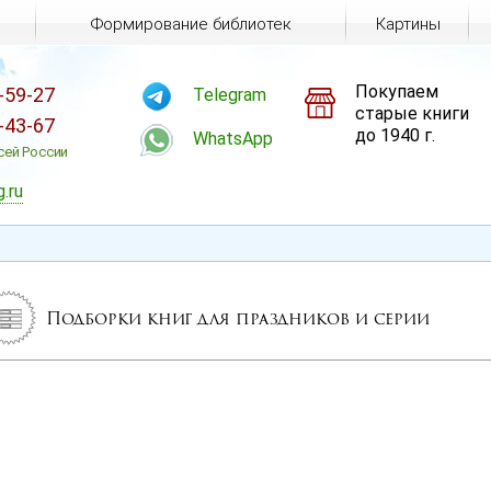
Формирование библиотек
Картины
Покупаем
-59-27
Telegram
старые книги
-43-67
до 1940 г.
WhatsApp
сей России
g.ru
Подборки книг для праздников и серии