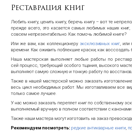
Реставрация книг
Любить книгу, ценить книгу, беречь книгу – вот те непрел
прежде всего, это касается самых любимых наших книг, 
совсем непрезентабельно. Как помочь любимой книге?
Или же вам, как коллекционеру
эксклюзивных книг
, или
времени. Как оживить поблекшие краски, как воссоздать
Наша мастерская выполняет любые работы по реставрац
сей процесс, требующий особого тщания, высокого мастер
выполняют самую сложную и тонкую работу по восстановл
Также в нашей мастерской можно заказать изготовление 
весь цикл необходимых работ. Мы изготавливаем все ви
только самое лучшее.
У нас можно заказать переплет книг по собственному эск
выполняемый вручную в полном соответствии с канонами 
Также наши мастера могут изготовить на заказ превосход
Рекомендуем посмотреть:
редкие антикварные книги
,
п