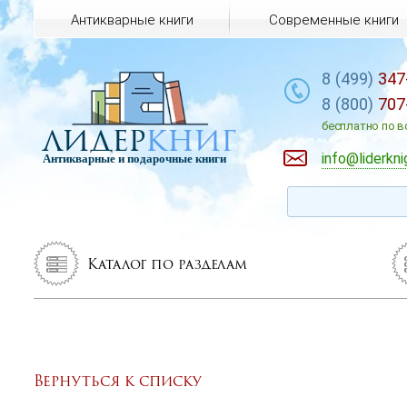
Антикварные книги
Современные книги
8 (499)
347
8 (800)
707
лидер
книг
бесплатно по в
info@liderkni
Антикварные и подарочные книги
Каталог по разделам
Вернуться к списку