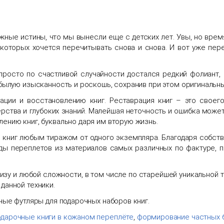
ожные истины, что мы вынесли еще с детских лет. Увы, но время
которых хочется перечитывать снова и снова. И вот уже пер
 просто по счастливой случайности достался редкий фолиант,
 былую изысканность и роскошь, сохранив при этом оригинальн
ии и восстановлению книг. Реставрация книг – это своего
ства и глубоких знаний. Малейшая неточность и ошибка может
ению книг, буквально даря им вторую жизнь.
книг любым тиражом от одного экземпляра. Благодаря собств
ды переплетов из материалов самых различных по фактуре, п
изу и любой сложности, в том числе по старейшей уникальной 
данной техники.
ные футляры для подарочных наборов книг.
одарочные книги в кожаном переплёте
,
формирование частных 