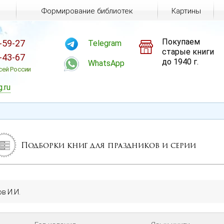
Формирование библиотек
Картины
Покупаем
-59-27
Telegram
старые книги
-43-67
до 1940 г.
WhatsApp
сей России
g.ru
Подборки книг для праздников и серии
в И.И.