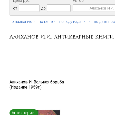
Цена руб.
Автор
от
до
по названию
по цене
по году издания
по дате по
Алиханов И.И. антикварные книги
Алиханов И. Вольная борьба
(Издание 1959г.)
Антиквариат