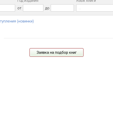
Год издания
Язык книги
...
от
до
ступления (новинки)
Заявка на подбор книг