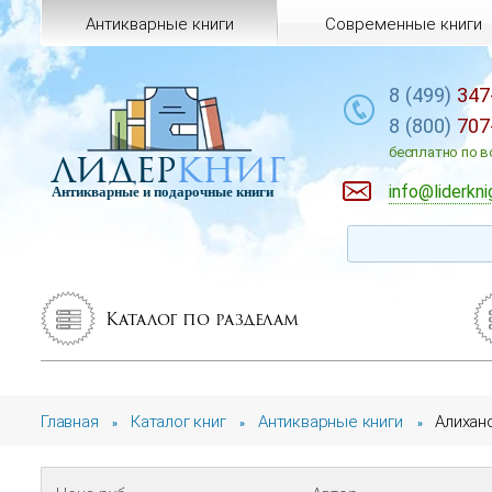
Антикварные книги
Современные книги
8 (499)
347
8 (800)
707
лидер
книг
бесплатно по в
info@liderkni
Антикварные и подарочные книги
Каталог по разделам
Главная
Каталог книг
Антикварные книги
Алихано
»
»
»