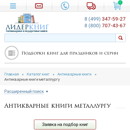
0
8 (499)
347-59-27
лидер
книг
8 (800)
707-43-67
Антикварные и подарочные книги
Подборки книг для праздников и серии
Главная
Каталог книг
Антикварные книги
»
»
»
Антикварные книги металлургу
Расширенный поиск
Антикварные книги металлургу
Цена руб.
от
до
Автор
Заявка на подбор книг