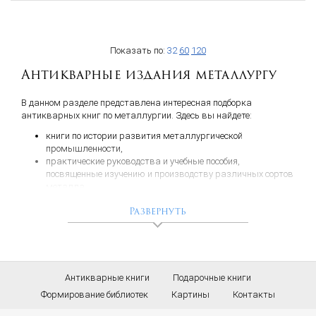
Показать по:
32
60
120
Антикварные издания металлургу
В данном разделе представлена интересная подборка
антикварных книг по металлургии. Здесь вы найдете:
книги по истории развития металлургической
промышленности,
практические руководства и учебные пособия,
посвященные изучению и производству различных сортов
металла,
антикварные ценные бумаги крупных металлургических
Развернуть
объединений,
учения о месторождениях полезных ископаемых,
издание, посвященное истории развития крупного
металлического завода: его устройство и успехи в
производстве с подробным описанием всех механизмов,
а также проект крупного металлургического комбината с
Антикварные книги
Подарочные книги
множеством иллюстраций и чертежей.
Формирование библиотек
Картины
Контакты
Книги в отличной коллекционной сохранности, как в старинных