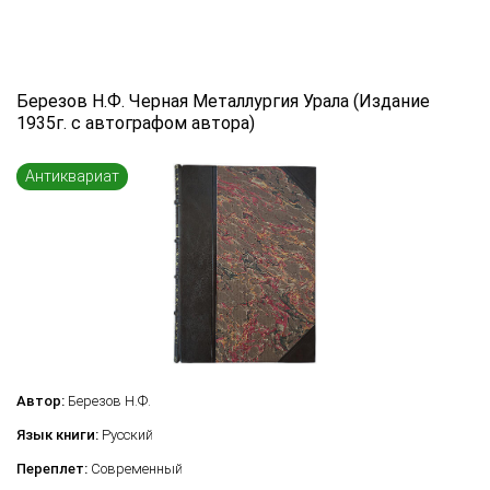
Год издания
от
до
Березов Н.Ф. Черная Металлургия Урала (Издание
Язык книги
1935г. с автографом автора)
...
Антиквариат
Переплет
...
по названию
по цене
по году издания
Сбросить фильтр
по дате поступления (новинки)
Автор:
Березов Н.Ф.
Язык книги:
Русский
Переплет:
Современный