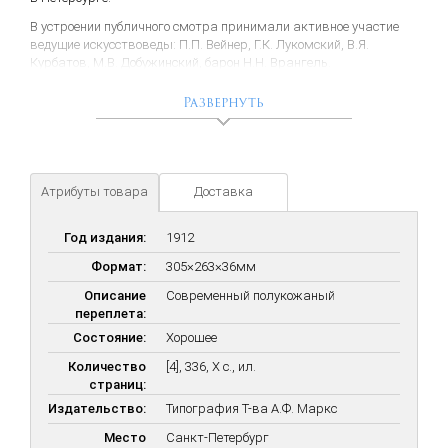
В устроении публичного смотра принимали активное участие
ведущие искусствоведы: П.П. Вейнер, Г.К. Лукомский, В.Я.
Курбатов, М.В. Добужинский, барон Н.Н. Врангель.
В издании отражены экспонаты выставки — редкие архивные
Развернуть
материалы, макеты и планы известных зданий, предметы из
частных коллекций, а также схемы, рисунки, мебель, бронза и
др. предметы искусства. Впервые в России были представлены
все главнейшие течения в архитектуре, начиная с Петра
Великого до Николая I.
Атрибуты товара
Доставка
Издание богато иллюстрировано и содержит предисловие,
написанное А.Н. Бенуа, пояснительный текст Л. Рудницкого и
Год издания:
1912
биографии архитекторов, составленные И.А. Фоминым.
Формат:
305×263×36мм
В издании представлены все достижения художественной
архитектуры России по эпохам, широко представлены работы
Описание
Современный полукожаный
известных архитекторов — Растрелли, Ринальди, Мартоса,
переплета:
Кваренги, Гонзаго, Захарова и др.; личная мебель и предметы
Состояние:
Хорошее
интерьера Петра I, Елизаветы Петровны, Екатерины II, Павла I,
Александра I и др., портреты и работы русских художников,
Количество
[4], 336, Х с., ил.
живопись, графика, скульптура и т.д. и т.п.
страниц:
Издательство:
Типография Т-ва А.Ф. Маркс
Место
Санкт-Петербург