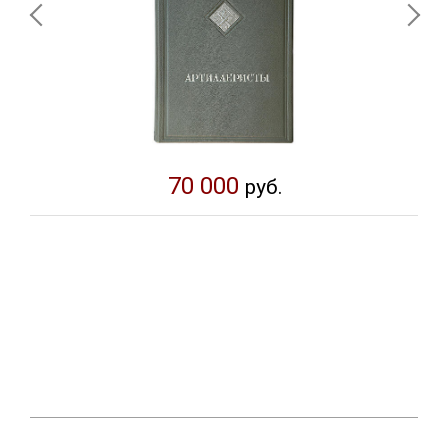
Книга проиллюстрирована на основе документальных
зарисовок военных художников студии имени Грекова и
участников боев за Берлин. Художественно-полиграфическое
оформление одного из лучших конструкторов советской книги
Соломона Бенедиктовича Телингатера (1903—1969).
70 000
руб.