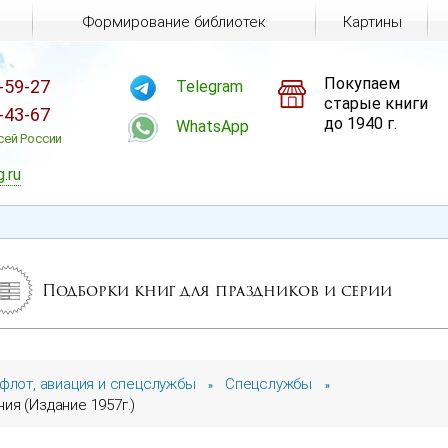
Формирование библиотек
Картины
Покупаем
-59-27
Telegram
старые книги
-43-67
до 1940 г.
WhatsApp
сей России
g.ru
Подборки книг для праздников и серии
 флот, авиация и спецслужбы
Спецслужбы
»
»
ия (Издание 1957г.)