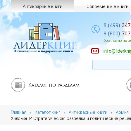
Антикварные книги
Современные книги
8 (499)
347
8 (800)
707
лидер
книг
бесплатно по в
info@liderkni
Антикварные и подарочные книги
Каталог по разделам
Главная
Каталог книг
Антикварные книги
Армия,
»
»
»
Хилсмэн Р. Стратегическая разведка и политические решен