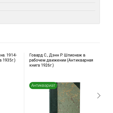
на. 1914-
Говард С., Дэнн Р. Шпионаж в
Г
а 1935г.)
рабочем движении (Антикварная
С
книга 1926г.)
Антиквариат