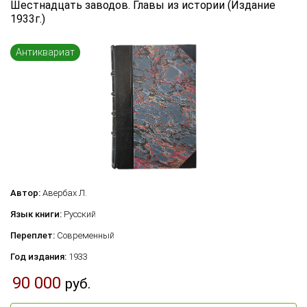
Шестнадцать заводов. Главы из истории (Издание
Язык книги
1933г.)
...
Антиквариат
Переплет
...
по названию
по цене
по году издания
Сбросить фильтр
по дате поступления (новинки)
Автор:
Авербах Л.
Язык книги:
Русский
Переплет:
Современный
Год издания:
1933
90 000
руб.