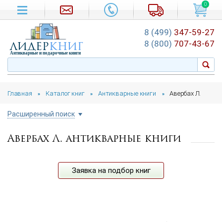
0
8 (499)
347-59-27
лидер
книг
8 (800)
707-43-67
Антикварные и подарочные книги
Главная
Каталог книг
Антикварные книги
Авербах Л.
»
»
»
Расширенный поиск
Авербах Л. антикварные книги
Цена руб.
от
до
Автор
Заявка на подбор книг
Год издания
от
до