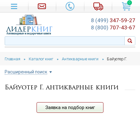
0
8 (499)
347-59-27
лидер
книг
8 (800)
707-43-67
Антикварные и подарочные книги
Главная
Каталог книг
Антикварные книги
Байуотер Г.
»
»
»
Расширенный поиск
Байуотер Г. антикварные книги
Цена руб.
от
до
Автор
Заявка на подбор книг
Год издания
от
до