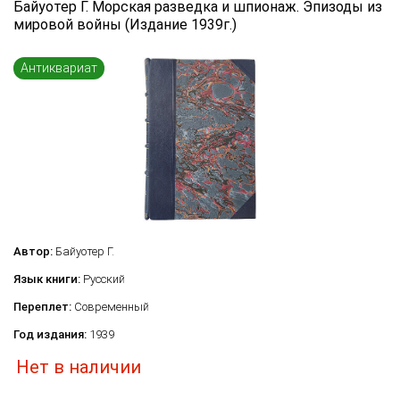
Байуотер Г. Морская разведка и шпионаж. Эпизоды из
Язык книги
мировой войны (Издание 1939г.)
...
Антиквариат
Переплет
...
по названию
по цене
по году издания
Сбросить фильтр
по дате поступления (новинки)
Автор:
Байуотер Г.
Язык книги:
Русский
Переплет:
Современный
Год издания:
1939
Нет в наличии