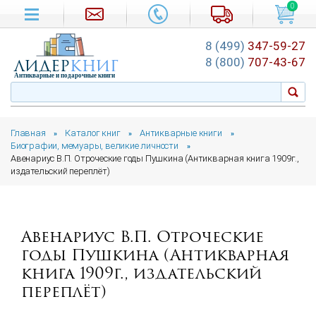
0
8 (499)
347-59-27
лидер
книг
8 (800)
707-43-67
Антикварные и подарочные книги
Главная
Каталог книг
Антикварные книги
»
»
»
Биографии, мемуары, великие личности
»
Авенариус В.П. Отроческие годы Пушкина (Антикварная книга 1909г.,
издательский переплёт)
Авенариус В.П. Отроческие
годы Пушкина (Антикварная
книга 1909г., издательский
переплёт)