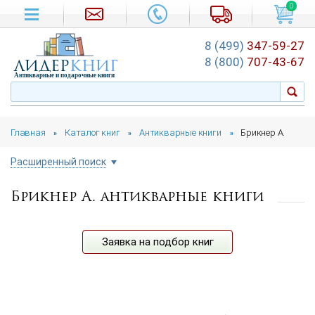
0
8 (499)
347-59-27
лидер
книг
8 (800)
707-43-67
Антикварные и подарочные книги
Главная
Каталог книг
Антикварные книги
Брикнер А.
»
»
»
Расширенный поиск
Брикнер А. антикварные книги
Цена руб.
от
до
Автор
Заявка на подбор книг
Год издания
от
до