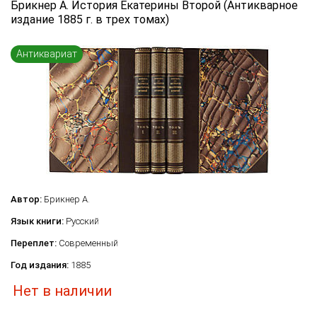
Брикнер А. История Екатерины Второй (Антикварное
Язык книги
издание 1885 г. в трех томах)
...
Антиквариат
Переплет
...
по названию
по цене
по году издания
Сбросить фильтр
по дате поступления (новинки)
Автор:
Брикнер А.
Язык книги:
Русский
Переплет:
Современный
Год издания:
1885
Нет в наличии