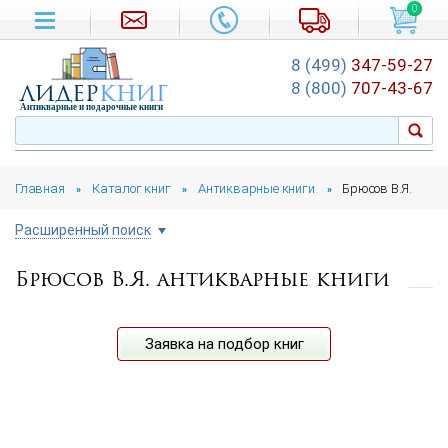
0
8 (499)
347-59-27
лидер
книг
8 (800)
707-43-67
Антикварные и подарочные книги
Главная
Каталог книг
Антикварные книги
Брюсов В.Я.
»
»
»
Расширенный поиск
Брюсов В.Я. антикварные книги
Цена руб.
от
до
Автор
Заявка на подбор книг
Год издания
от
до