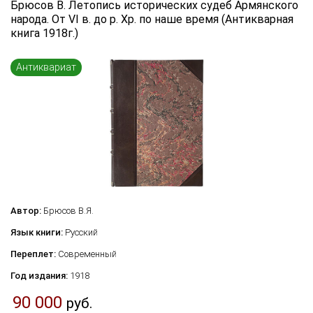
Брюсов В. Летопись исторических судеб Армянского
Язык книги
народа. От VI в. до р. Хр. по наше время (Антикварная
книга 1918г.)
...
Переплет
Антиквариат
...
по названию
по цене
по году издания
Сбросить фильтр
по дате поступления (новинки)
Автор:
Брюсов В.Я.
Язык книги:
Русский
Переплет:
Современный
Год издания:
1918
90 000
руб.