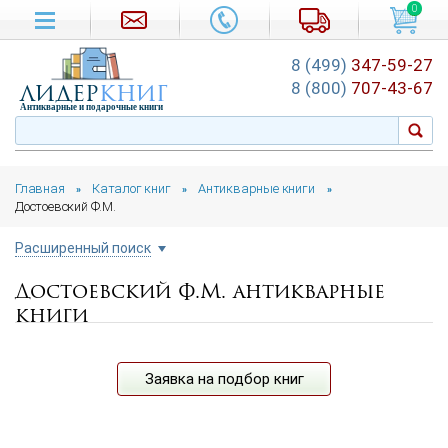
0
8 (499)
347-59-27
лидер
книг
8 (800)
707-43-67
Антикварные и подарочные книги
Главная
Каталог книг
Антикварные книги
»
»
»
Достоевский Ф.М.
Расширенный поиск
Достоевский Ф.М. антикварные
Цена руб.
книги
от
до
Автор
Заявка на подбор книг
Год издания
от
до