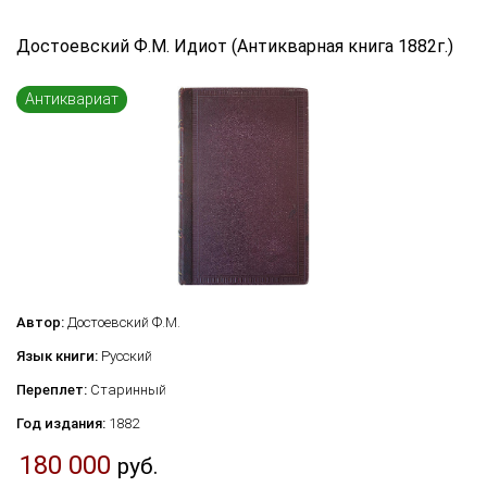
Язык книги
Достоевский Ф.М. Идиот (Антикварная книга 1882г.)
...
Антиквариат
Переплет
...
по названию
по цене
по году издания
Сбросить фильтр
по дате поступления (новинки)
Автор:
Достоевский Ф.М.
Язык книги:
Русский
Переплет:
Старинный
Год издания:
1882
180 000
руб.