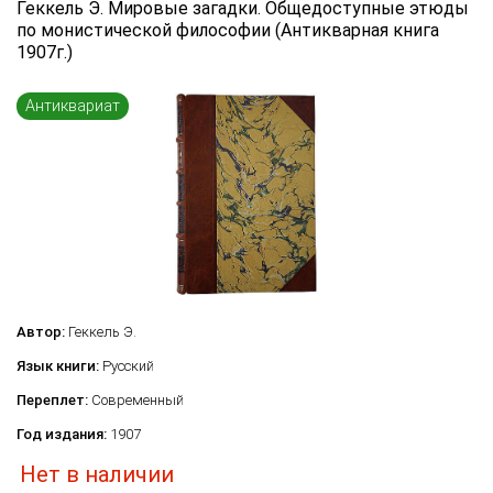
Геккель Э. Мировые загадки. Общедоступные этюды
Язык книги
по монистической философии (Антикварная книга
1907г.)
...
Переплет
Антиквариат
...
по названию
по цене
по году издания
Сбросить фильтр
по дате поступления (новинки)
Автор:
Геккель Э.
Язык книги:
Русский
Переплет:
Современный
Год издания:
1907
Нет в наличии