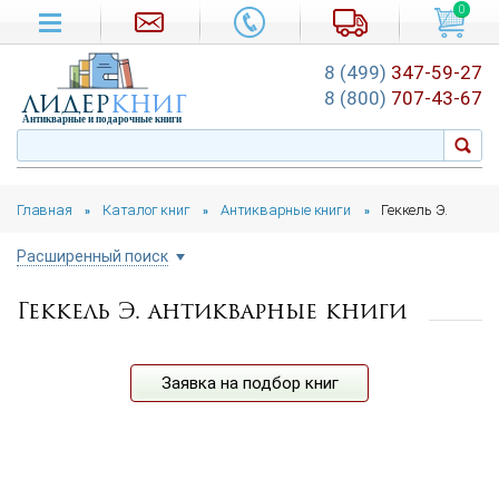
0
8 (499)
347-59-27
лидер
книг
8 (800)
707-43-67
Антикварные и подарочные книги
Главная
Каталог книг
Антикварные книги
Геккель Э.
»
»
»
Расширенный поиск
Геккель Э. антикварные книги
Цена руб.
от
до
Автор
Заявка на подбор книг
Год издания
от
до