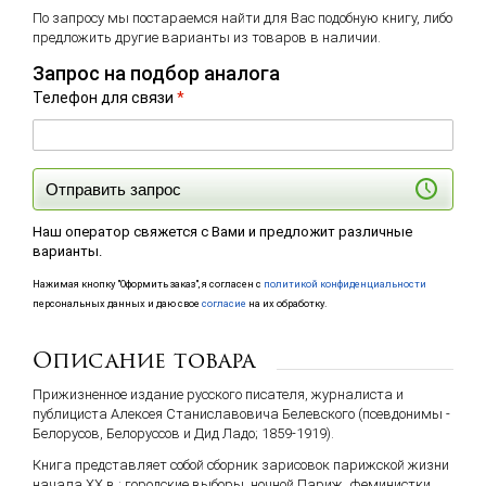
По запросу мы постараемся найти для Вас подобную книгу, либо
предложить другие варианты из товаров в наличии.
Запрос на подбор аналога
Телефон для связи
*
Отправить запрос
Наш оператор свяжется с Вами и предложит различные
варианты.
Нажимая кнопку "Оформить заказ", я согласен с
политикой конфиденциальности
персональных данных и даю свое
согласие
на их обработку.
Описание товара
Прижизненное издание русского писателя, журналиста и
публициста Алексея Станиславовича Белевского (псевдонимы -
Белорусов, Белоруссов и Дид Ладо; 1859-1919).
Книга представляет собой cборник зарисовок парижской жизни
начала XX в.: городские выборы, ночной Париж, феминистки,