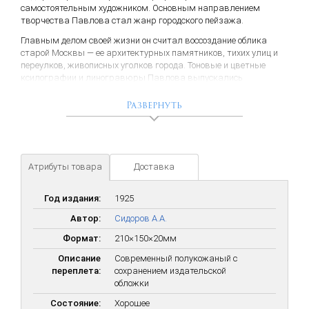
самостоятельным художником. Основным направлением
творчества Павлова стал жанр городского пейзажа.
Главным делом своей жизни он считал воссоздание облика
старой Москвы — ее архитектурных памятников, тихих улиц и
переулков, живописных уголков города. Тоновые и цветные
ксилографии и линогравюры Павлова выпускались
отдельными листами и в виде альбомов, часто составлявших
тематические серии: «Уходящая Москва» (1915, 1919, 1921),
Развернуть
«Останкино» (1917), «Старая Москва» (1918, 1919, 1947),
«Московские дворики» (1918, 1925), «Уголки Москвы» (1919,
1921), «Уголки старой Москвы» (1945). Государственная премия
СССР (1943).
Атрибуты товара
Доставка
Год издания:
1925
Автор:
Сидоров А.А.
Формат:
210×150×20мм
Описание
Современный полукожаный с
переплета:
сохранением издательской
обложки
Состояние:
Хорошее