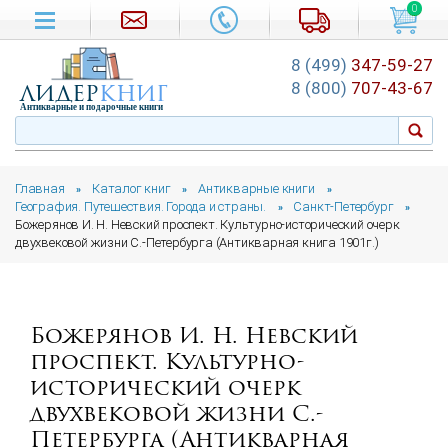
0
8 (499)
347-59-27
лидер
книг
8 (800)
707-43-67
Антикварные и подарочные книги
Главная
Каталог книг
Антикварные книги
»
»
»
География. Путешествия. Города и страны.
Санкт-Петербург
»
»
Божерянов И. Н. Невский проспект. Культурно-исторический очерк
двухвековой жизни С.-Петербурга (Антикварная книга 1901г.)
Божерянов И. Н. Невский
проспект. Культурно-
исторический очерк
двухвековой жизни С.-
Петербурга (Антикварная