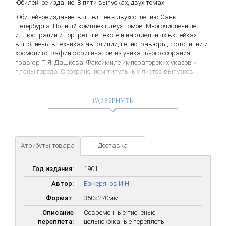
Юбилейное издание. В пяти выпусках, двух томах.
Юбилейное издание, вышедшее к двухсотлетию Санкт-
Петербурга. Полный комплект двух томов. Многочисленные
иллюстрации и портреты в тексте и на отдельных вклейках
выполнены в техниках автотипии, гелиогравюры, фототипии и
хромолитографии с оригиналов из уникального собрания
гравюр П.Я. Дашкова. Факсимиле императорских указов и
планы города. С сохранением титульных листов выпусков.
Божерянов, Иван Николаевич (1852—1919) — русский
искусствовед, историк театра, писатель, археолог.
Развернуть
«Невский проспект» вышел к двухвековому юбилею
Петербурга. Уже в самом названии книги задан главный
мотив, двигавший автором-составителем. Рассказывается о
важнейших событиях в российской истории, центром которых
Атрибуты товара
Доставка
стал Петербург. В книге описаны история города с момента его
возникновения, формирование архитектурного облика, быт и
нравы горожан, культура и искусство в процессе их развития,
Год издания:
1901
внутренняя и внешняя политика Российского государства XVIII—
XIX веков. Автор хронологически разделил изложение истории
Автор:
Божерянов И.Н.
Санкт-Петербурга по периодам правления императоров и
Формат:
350×270мм
императриц. Дворцовые перевороты, торжества, казни,
наводнения — всему этому постарался уделить внимание И.Н.
Описание
Современные тисненые
Божерянов. В двухтомнике автор обращается то к страшным
переплета:
цельнокожаные переплеты