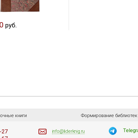
0
руб.
очные книги
Формирование библиотек
Teleg
-27
info@liderknig.ru