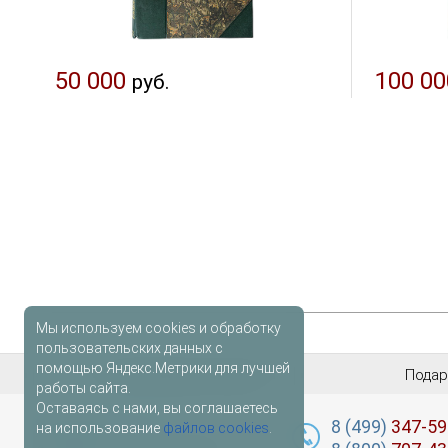
50 000
100 00
руб.
Мы используем cookies и обработку
пользовательских данных с
помощью Яндекс.Метрики для лучшей
Антикварные книги
Подар
работы сайта.
Оставаясь с нами, вы соглашаетесь
лидер
книг
8 (499)
347-59
на использование
файлов cookies
.