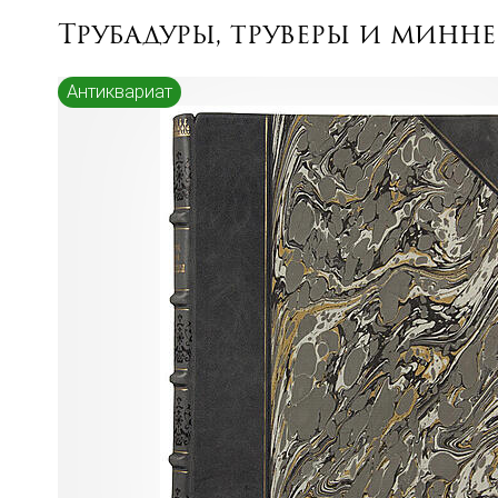
Трубадуры, труверы и минне
Антиквариат