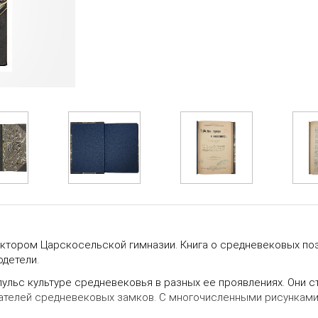
директором Царскосельской гимназии. Книга о средневековых п
одетели.
ульс культуре средневековья в разных ее проявлениях. Они с
тателей средневековых замков. С многочисленными рисунками в