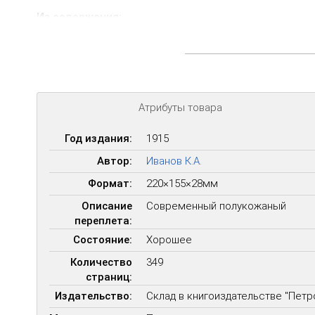
Из содержания:
Жонглеры и трубадуры
Трубадур Бертран де-Борн.
Менестрель богоматери (средневековая легенда)
Песнь о Роланде.
Рютбеф.
Атрибуты товара
Романы Круглого Стола.
Миннезингеры и судьба миннезинга.
Год издания:
1915
Вальтер фон-дер-Фогельвейде.
Вольфрам фон-Эшенбах.
Автор:
Иванов К.А.
Лоэнгрин, сын Парциваля.
Формат:
220×155×28мм
Тристан и Изольда.
Описание
Современный полукожаный
переплета:
Состояние:
Хорошее
Количество
349
страниц:
Издательство:
Склад в книгоиздательстве "Пет