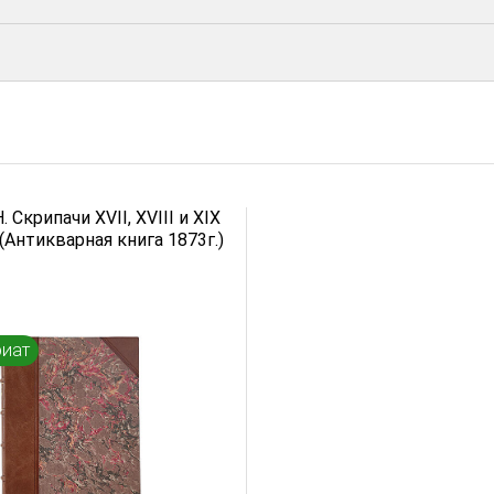
 Скрипачи XVII, XVIII и XIX
(Антикварная книга 1873г.)
риат