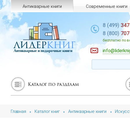
Антикварные книги
Современные книги
8 (499)
347
8 (800)
707
лидер
книг
бесплатно по в
info@liderkni
Антикварные и подарочные книги
Каталог по разделам
Главная
Каталог книг
Антикварные книги
Искусс
»
»
»