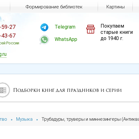
Формирование библиотек
Картины
Покупаем
-59-27
Telegram
старые книги
-43-67
до 1940 г.
WhatsApp
сей России
g.ru
Подборки книг для праздников и серии
тво
Музыка
Трубадуры, труверы и миннезингеры (Антиква
»
»