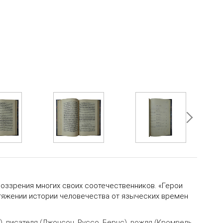
воззрения многих своих соотечественников.
«
Герои
ротяжении истории человечества от языческих времен
), писателя (Джонсон, Руссо, Бернс), вождя (Кромвель,