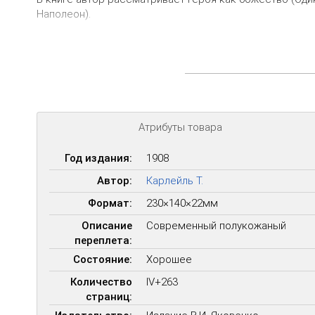
Наполеон).
Атрибуты товара
Год издания:
1908
Автор:
Карлейль Т.
Формат:
230×140×22мм
Описание
Современный полукожаный
переплета:
Состояние:
Хорошее
Количество
IV+263
страниц: