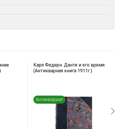
ание
Карл Федерн. Данте и его время
К
)
(Антикварная книга 1911г.)
и
(
Антиквариат