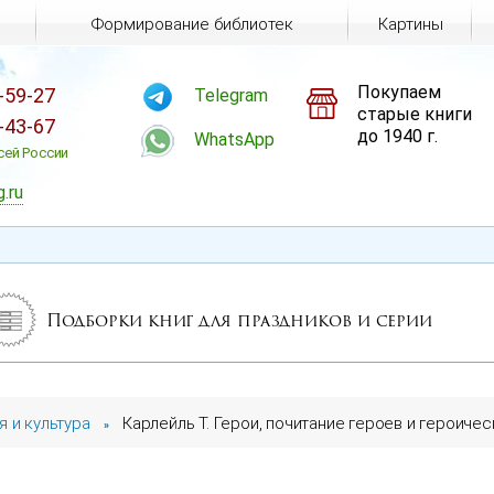
Формирование библиотек
Картины
Покупаем
-59-27
Telegram
старые книги
-43-67
до 1940 г.
WhatsApp
сей России
g.ru
Подборки книг для праздников и серии
я и культура
Карлейль Т. Герои, почитание героев и героичес
»