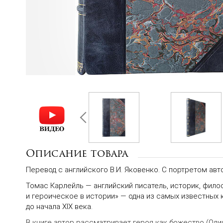
Описание товара
Перевод с английского В.И. Яковенко. С портретом авт
Томас Карлейль — английский писатель, историк, фил
и героическое в истории» — одна из самых известных 
до начала XIX века.
В книге автор рассматривает героя как божество (Один