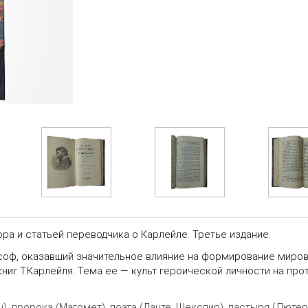
ора и статьей переводчика о Карлейле. Третье издание.
ософ, оказавший значительное влияние на формирование миро
книг Т.Карлейля. Тема ее — культ героической личности на п
), пророка (Магомет), поэта (Данте, Шекспир), пастыря (Лютер