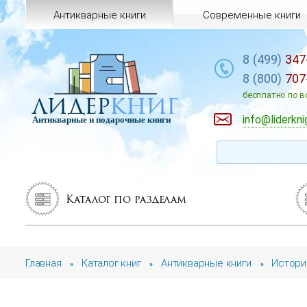
Антикварные книги
Современные книги
8 (499)
347
8 (800)
707
лидер
книг
бесплатно по в
info@liderkni
Антикварные и подарочные книги
Каталог по разделам
Главная
Каталог книг
Антикварные книги
Истори
»
»
»