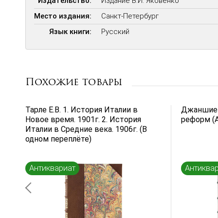
Издательство:
Издание В.И. Яковенко
Место издания:
Санкт-Петербург
Язык книги:
Русский
Похожие товары
Тарле Е.В. 1. История Италии в
Джаншиев
Новое время. 1901г. 2. История
реформ (А
Италии в Средние века. 1906г. (В
одном переплёте)
Антиквариат
Антиква