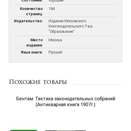
Состояние:
Хорошее
начало 1902 годов.- С апреля до конца 1902 года.- 1903-й год.-
Первая половина 1904 года.- 1905 год.
Количество
184
страниц:
Издательство:
Издание Московского
Книгоиздательского Т-ва
"Образование"
Место
Москва
издания:
Язык книги:
Русский
Похожие товары
Бентам. Тактика законодательных собраний
(Антикварная книга 1907г.)