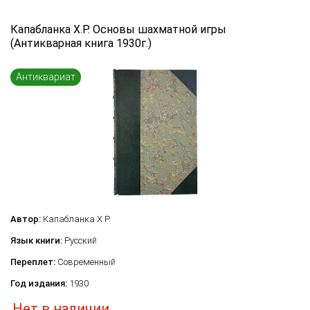
Язык книги
Капабланка Х.Р. Основы шахматной игры
(Антикварная книга 1930г.)
...
Переплет
Антиквариат
...
по названию
по цене
по году издания
Сбросить фильтр
по дате поступления (новинки)
Автор:
Капабланка Х.Р.
Язык книги:
Русский
Переплет:
Современный
Год издания:
1930
Нет в наличии