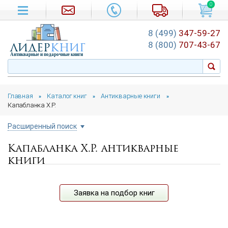
0
8 (499)
347-59-27
лидер
книг
8 (800)
707-43-67
Антикварные и подарочные книги
Главная
Каталог книг
Антикварные книги
»
»
»
Капабланка Х.Р.
Расширенный поиск
Капабланка Х.Р. антикварные
Цена руб.
книги
от
до
Автор
Заявка на подбор книг
Год издания
от
до