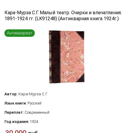
Язык книги
Кара-Мурза С.Г. Малый театр. Очерки и впечатления.
1891-1924 гг. (LK91248) (Антикварная книга 1924г.)
...
Переплет
Антиквариат
...
по названию
по цене
по году издания
Сбросить фильтр
по дате поступления (новинки)
Автор:
Кара-Мурза С.Г.
Язык книги:
Русский
Переплет:
Современный
Год издания:
1924