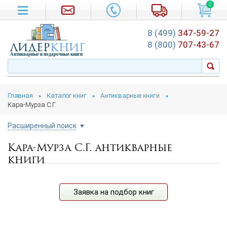
0
8 (499)
347-59-27
лидер
книг
8 (800)
707-43-67
Антикварные и подарочные книги
Главная
Каталог книг
Антикварные книги
»
»
»
Кара-Мурза С.Г.
Расширенный поиск
Кара-Мурза С.Г. антикварные
Цена руб.
книги
от
до
Автор
Заявка на подбор книг
Год издания
от
до