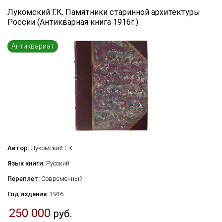
Язык книги
Лукомский Г.К. Памятники старинной архитектуры
России (Антикварная книга 1916г.)
...
Переплет
Антиквариат
...
по названию
по цене
по году издания
Сбросить фильтр
по дате поступления (новинки)
Автор:
Лукомский Г.К.
Язык книги:
Русский
Переплет:
Современный
Год издания:
1916
250 000
руб.