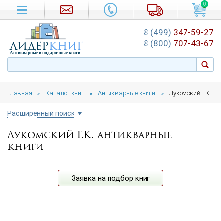
0
8 (499)
347-59-27
лидер
книг
8 (800)
707-43-67
Антикварные и подарочные книги
Главная
Каталог книг
Антикварные книги
Лукомский Г.К.
»
»
»
Расширенный поиск
Лукомский Г.К. антикварные
Цена руб.
книги
от
до
Автор
Заявка на подбор книг
Год издания
от
до