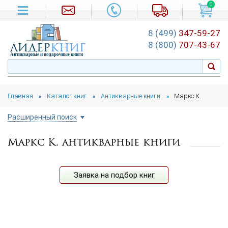
0
8 (499)
347-59-27
лидер
книг
8 (800)
707-43-67
Антикварные и подарочные книги
Главная
Каталог книг
Антикварные книги
Маркс К.
»
»
»
Расширенный поиск
Маркс К. антикварные книги
Цена руб.
от
до
Автор
Заявка на подбор книг
Год издания
от
до