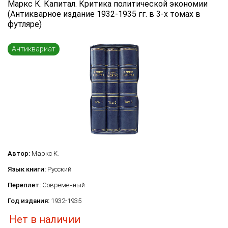
Маркс К. Капитал. Критика политической экономии
Язык книги
(Антикварное издание 1932-1935 гг. в 3-х томах в
футляре)
...
Переплет
Антиквариат
...
по названию
по цене
по году издания
Сбросить фильтр
по дате поступления (новинки)
Автор:
Маркс К.
Язык книги:
Русский
Переплет:
Современный
Год издания:
1932-1935
Нет в наличии