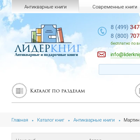
Антикварные книги
Современные книги
8 (499)
347
8 (800)
707
лидер
книг
бесплатно по в
info@liderkni
Антикварные и подарочные книги
Каталог по разделам
Главная
Каталог книг
Антикварные книги
Марти
»
»
»