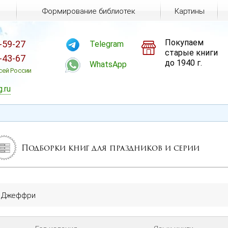
Формирование библиотек
Картины
Покупаем
-59-27
Telegram
старые книги
-43-67
до 1940 г.
WhatsApp
сей России
g.ru
Подборки книг для праздников и серии
н Джеффри