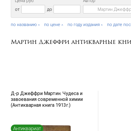
Цена руб.
Автор
от
до
по названию
по цене
по году издания
по дате по
Мартин Джеффри антикварные кн
Д-р Джеффри Мартин. Чудеса и
завоевания современной химии
(Антикварная книга 1913г.)
Антиквариат