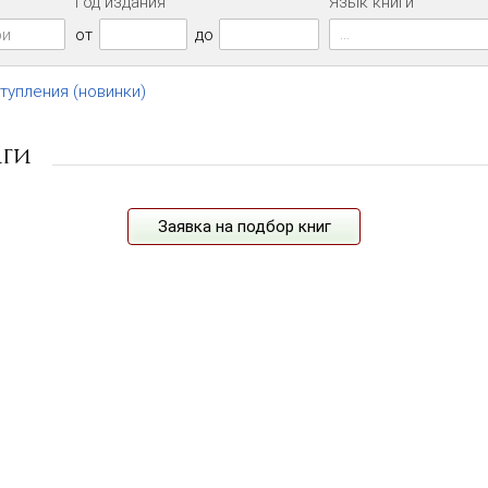
Год издания
Язык книги
...
от
до
ступления (новинки)
иги
Заявка на подбор книг