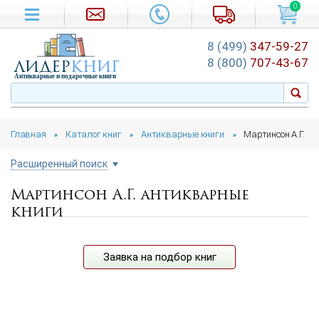
0
8 (499)
347-59-27
лидер
книг
8 (800)
707-43-67
Антикварные и подарочные книги
Главная
Каталог книг
Антикварные книги
Мартинсон А.Г.
»
»
»
Расширенный поиск
Мартинсон А.Г. антикварные
Цена руб.
книги
от
до
Автор
Заявка на подбор книг
Год издания
от
до