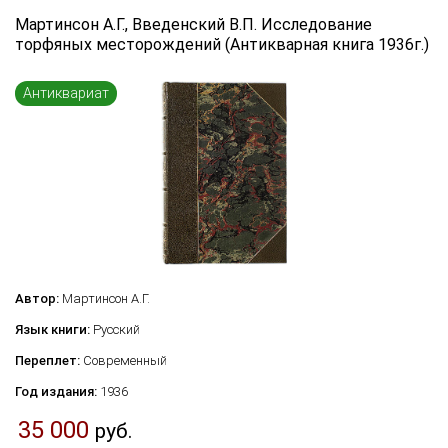
Язык книги
Мартинсон А.Г., Введенский В.П. Исследование
торфяных месторождений (Антикварная книга 1936г.)
...
Переплет
Антиквариат
...
по названию
по цене
по году издания
Сбросить фильтр
по дате поступления (новинки)
Автор:
Мартинсон А.Г.
Язык книги:
Русский
Переплет:
Современный
Год издания:
1936
35 000
руб.