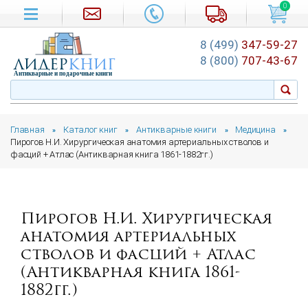
0
8 (499)
347-59-27
лидер
книг
8 (800)
707-43-67
Антикварные и подарочные книги
Главная
Каталог книг
Антикварные книги
Медицина
»
»
»
»
Пирогов Н.И. Хирургическая анатомия артериальных стволов и
фасций + Атлас (Антикварная книга 1861-1882гг.)
Пирогов Н.И. Хирургическая
анатомия артериальных
стволов и фасций + Атлас
(Антикварная книга 1861-
1882гг.)