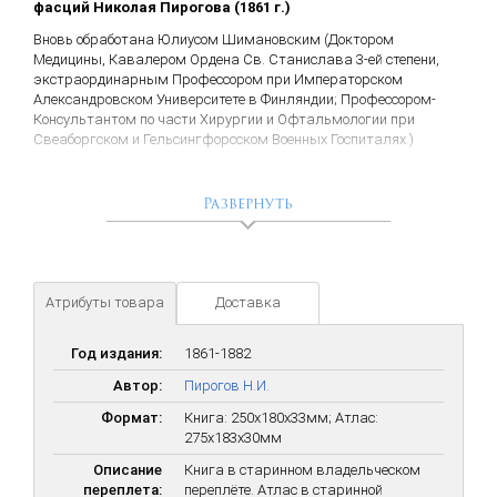
фасций Николая Пирогова (1861 г.)
Вновь обработана Юлиусом Шимановским (Доктором
Медицины, Кавалером Ордена Св. Станислава 3-ей степени,
экстраординарным Профессором при Императорском
Александровском Университете в Финляндии; Профессором-
Консультантом по части Хирургии и Офтальмологии при
Свеаборгском и Гельсингфорсском Военных Госпиталях.)
С 50 рисунками. С натуры рисованными Ф. Шлатером в Дерпт,
литография Шмиделя.
Развернуть
Перевод Владимира Цвернера (Старшего Ординатора
Свеаборгского Военного Госпиталя).
Лейпциг и Гейдельберг: C.F. Wintersche Verlagshandlung.
Количество страниц: IV, 243 c., 50 л. цв. ил. В старинном
Атрибуты товара
Доставка
владельческом переплёте.
Атлас к тексту Хирургической анатомии артериальных
Год издания:
1861-1882
стволов и фасций Н. Пирогова (1882г.):
56 листов цветных
Автор:
Пирогов Н.И.
иллюстраций. В старинной коленкоровой коробке.
Формат:
Книга: 250x180x33мм; Атлас:
Второе прижизненное издание на русском языке первой книги
275x183x30мм
по анатомии великого русского хирурга Николая Ивановича
Пирогова (1810-1881). Первое издание этой книги на немецком
Описание
Книга в старинном владельческом
языке, появившееся в Дерпте в 1837 г., сразу принесло
переплета:
переплёте. Атлас в старинной