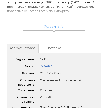
доктор медицинских наук (1894), профессор (1902), главный
врач Первой Градской больницы (1912—1925), председатель
правления Общества Российских хирургов.
Развернуть
Атрибуты товара
Доставка
Год издания:
1915
Автор:
Рейн Ф.А.
Формат:
240×175×35мм
Описание
Современный полукожаный
переплета:
Состояние:
Хорошее
Количество
VIII+478
страниц:
Издательство:
Т-во "Печатня С.П. Яковлева"