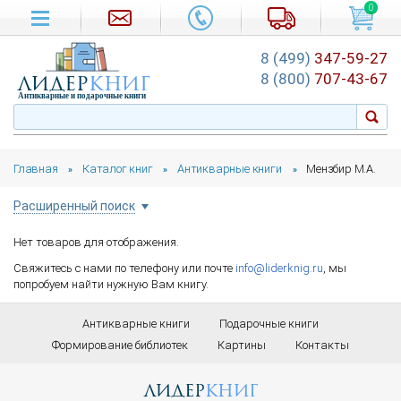
0
8 (499)
347-59-27
лидер
книг
8 (800)
707-43-67
Антикварные и подарочные книги
Главная
Каталог книг
Антикварные книги
Мензбир М.А.
»
»
»
Расширенный поиск
Нет товаров для отображения.
Цена руб.
Свяжитесь с нами по телефону или почте
info@liderknig.ru
, мы
от
до
попробуем найти нужную Вам книгу.
Автор
Антикварные книги
Подарочные книги
Формирование библиотек
Картины
Контакты
Год издания
лидер
книг
от
до