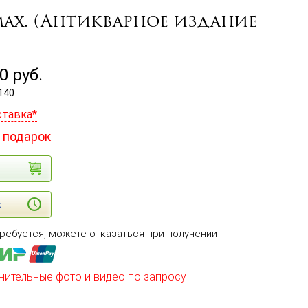
мах. (Антикварное издание
0
руб.
140
ставка*
 подарок
к
ребуется, можете отказаться при получении
нительные фото и видео по запросу