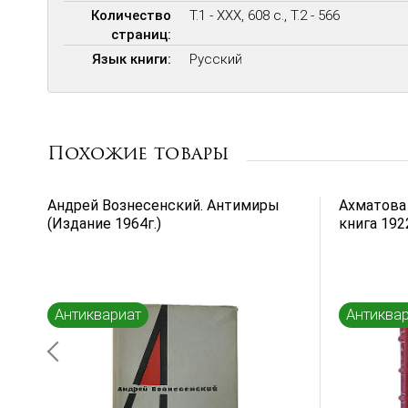
Количество
Т.1 - XXX, 608 c., Т.2 - 566
страниц:
Язык книги:
Русский
Похожие товары
Андрей Вознесенский. Антимиры
Ахматова 
(Издание 1964г.)
книга 1922
Антиквариат
Антиква