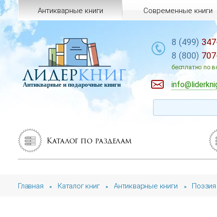
Антикварные книги
Современные книги
8 (499)
347
8 (800)
707
лидер
книг
бесплатно по в
info@liderkni
Антикварные и подарочные книги
Каталог по разделам
Главная
Каталог книг
Антикварные книги
Поэзия
»
»
»