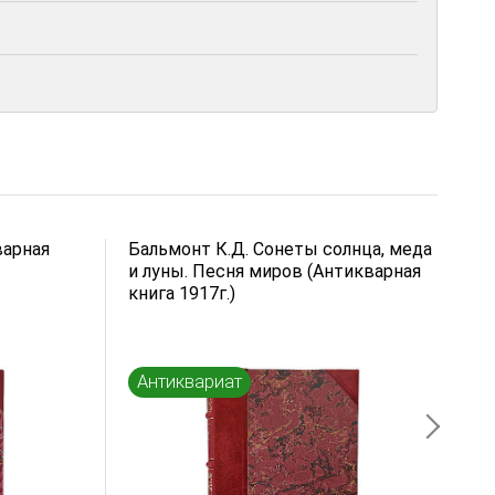
варная
Бальмонт К.Д. Сонеты солнца, меда
Б
и луны. Песня миров (Антикварная
(
книга 1917г.)
к
Антиквариат