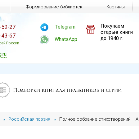
Формирование библиотек
Картины
Покупаем
-59-27
Telegram
старые книги
-43-67
до 1940 г.
WhatsApp
сей России
g.ru
Подборки книг для праздников и серии
Российская поэзия
Полное собрание стихотворений Н.А. 
»
»