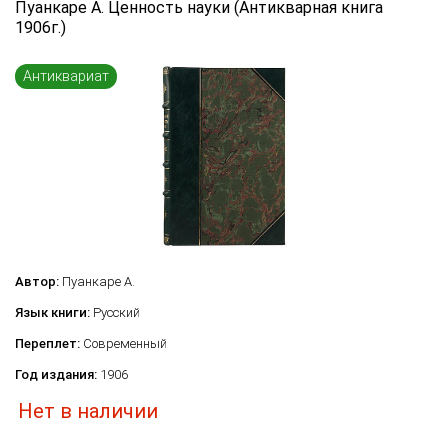
Пуанкаре А. Ценность науки (Антикварная книга
Язык книги
1906г.)
...
Антиквариат
Переплет
...
по названию
по цене
по году издания
Сбросить фильтр
по дате поступления (новинки)
Автор:
Пуанкаре А.
Язык книги:
Русский
Переплет:
Современный
Год издания:
1906
Нет в наличии