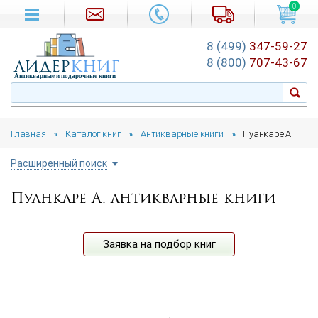
0
8 (499)
347-59-27
лидер
книг
8 (800)
707-43-67
Антикварные и подарочные книги
Главная
Каталог книг
Антикварные книги
Пуанкаре А.
»
»
»
Расширенный поиск
Пуанкаре А. антикварные книги
Цена руб.
от
до
Автор
Заявка на подбор книг
Год издания
от
до