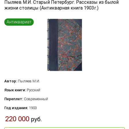
Пыляев М.И. Старый Петербург. Рассказы из былой
Язык книги
жизни столицы (Антикварная книга 1903г.)
...
Антиквариат
Переплет
...
по названию
по цене
по году издания
Сбросить фильтр
по дате поступления (новинки)
Автор:
Пыляев М.И.
Язык книги:
Русский
Переплет:
Современный
Год издания:
1903
220 000
руб.