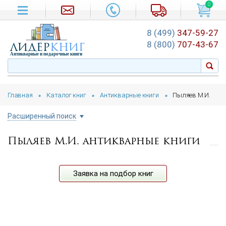
0
8 (499)
347-59-27
лидер
книг
8 (800)
707-43-67
Антикварные и подарочные книги
Главная
Каталог книг
Антикварные книги
Пыляев М.И.
»
»
»
Расширенный поиск
Пыляев М.И. антикварные книги
Цена руб.
от
до
Автор
Заявка на подбор книг
Год издания
от
до