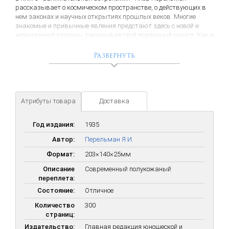
рассказывает о космическом пространстве, о действующих в
нем законах и научных открытиях прошлых веков. Многие
знакомые и привычные явления предстают здесь с новой и
неожиданной стороны, раскрывая свой подлинный смысл. Как и
все прочие книги Якова Перельмана, «Занимательная
астрономия» написана весьма увлекательно и рассчитана на
Развернуть
самый широкий круг читателей.
Атрибуты товара
Доставка
Год издания:
1935
Автор:
Перельман Я.И.
Формат:
203×140×25мм
Описание
Современный полукожаный
переплета:
Состояние:
Отличное
Количество
300
страниц:
Издательство:
Главная редакция юношеской и