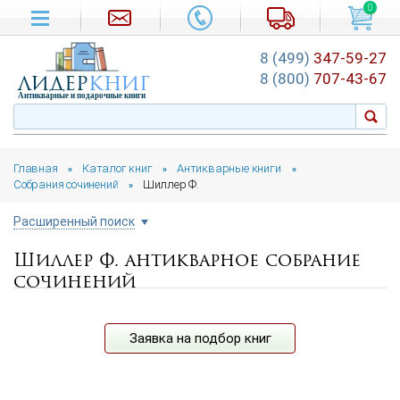
0
8 (499)
347-59-27
лидер
книг
8 (800)
707-43-67
Антикварные и подарочные книги
Главная
Каталог книг
Антикварные книги
»
»
»
Собрания сочинений
Шиллер Ф.
»
Расширенный поиск
Шиллер Ф. антикварное собрание
Цена руб.
сочинений
от
до
Автор
Заявка на подбор книг
Год издания
от
до