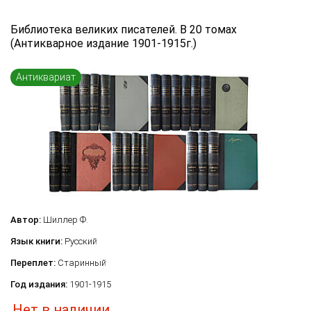
Язык книги
Библиотека великих писателей. В 20 томах
(Антикварное издание 1901-1915г.)
...
Переплет
Антиквариат
...
по названию
по цене
по году издания
Сбросить фильтр
по дате поступления (новинки)
Автор:
Шиллер Ф.
Язык книги:
Русский
Переплет:
Старинный
Год издания:
1901-1915
Нет в наличии