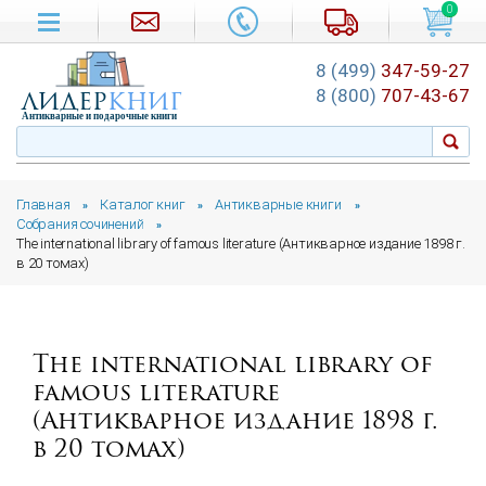
0
8 (499)
347-59-27
лидер
книг
8 (800)
707-43-67
Антикварные и подарочные книги
Главная
Каталог книг
Антикварные книги
»
»
»
Собрания сочинений
»
The international library of famous literature (Антикварное издание 1898 г.
в 20 томах)
The international library of
famous literature
(Антикварное издание 1898 г.
в 20 томах)