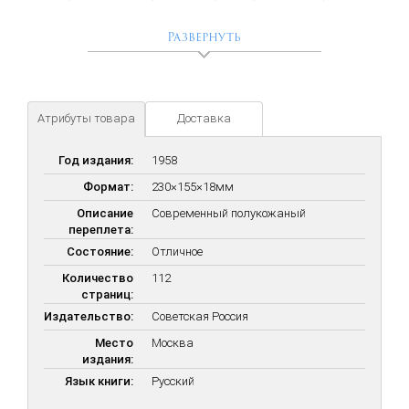
В данной книге рассказывается о шести футбольных
Развернуть
первенствах мира. Причём только в одном из них - в шестом,
проходившем в июне 1958 года в Швеции, - выступали
советские футболисты. Наибольшее внимание уделено
последнему чемпионату и прежде всего играм команды СССР. В
конце книги читатель найдет технические результаты всех
Атрибуты товара
Доставка
шести первенств мира.
Год издания:
1958
Формат:
230×155×18мм
Описание
Современный полукожаный
переплета:
Состояние:
Отличное
Количество
112
страниц:
Издательство:
Советская Россия
Место
Москва
издания:
Язык книги:
Русский