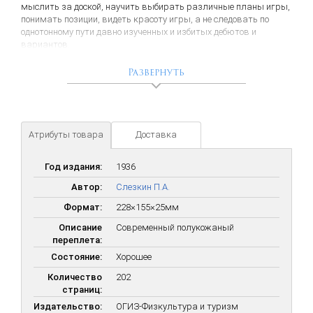
мыслить за доской, научить выбирать различные планы игры,
понимать позиции, видеть красоту игры, а не следовать по
однотонному пути давно изученных и избитых дебютов и
вариантов.
Из предисловия: Руководство должно именно приучить
Развернуть
изучающего к логическому "шашечному мышлению", которое
является единственной основой для практического
совершенствования в искусстве шашечной борьбы.
Самостоятельно мыслящий шашист в конечном итоге всегда
окажется сильнее такого противника, который обладает лишь
Атрибуты товара
Доставка
твердым знанием готовых теоретических вариантов.
Год издания:
1936
Автор:
Слезкин П.А.
Формат:
228×155×25мм
Описание
Современный полукожаный
переплета:
Состояние:
Хорошее
Количество
202
страниц:
Издательство:
ОГИЗ-Физкультура и туризм