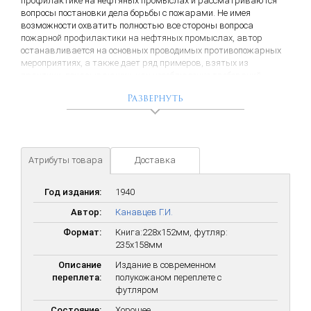
профилактике на нефтяных промыслах и рассматриваются
вопросы постановки дела борьбы с пожарами. Не имея
возможности охватить полностью все стороны вопроса
пожарной профилактики на нефтяных промыслах, автор
останавливается на основных проводимых противопожарных
мероприятиях, а также дает ряд примеров, взятых из
практики, показывающих, как несоблюдение требований
пожарной безопасности приводит к взрывам газа, пожарам и
Развернуть
связанным с ними несчастным случаям.
Атрибуты товара
Доставка
Год издания:
1940
Автор:
Канавцев Г.И.
Формат:
Книга:228х152мм, футляр:
235x158мм
Описание
Издание в современном
переплета:
полукожаном переплете с
футляром
Состояние:
Хорошее