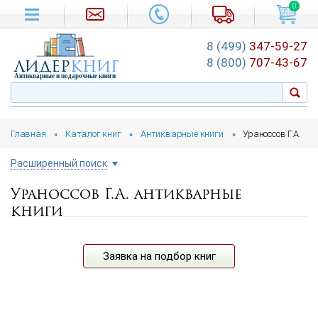
0
8 (499)
347-59-27
лидер
книг
8 (800)
707-43-67
Антикварные и подарочные книги
Главная
Каталог книг
Антикварные книги
Ураноссов Г.А.
»
»
»
Расширенный поиск
Ураноссов Г.А. антикварные
Цена руб.
книги
от
до
Автор
Заявка на подбор книг
Год издания
от
до