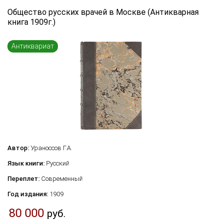
Язык книги
Общество русских врачей в Москве (Антикварная
книга 1909г.)
...
Переплет
Антиквариат
...
по названию
по цене
по году издания
Сбросить фильтр
по дате поступления (новинки)
Автор:
Ураноссов Г.А.
Язык книги:
Русский
Переплет:
Современный
Год издания:
1909
80 000
руб.