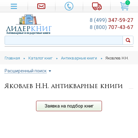
0
8 (499)
347-59-27
лидер
книг
8 (800)
707-43-67
Антикварные и подарочные книги
Главная
Каталог книг
Антикварные книги
Яковлев Н.Н.
»
»
»
Расширенный поиск
Яковлев Н.Н. антикварные книги
Цена руб.
от
до
Автор
Заявка на подбор книг
Год издания
от
до