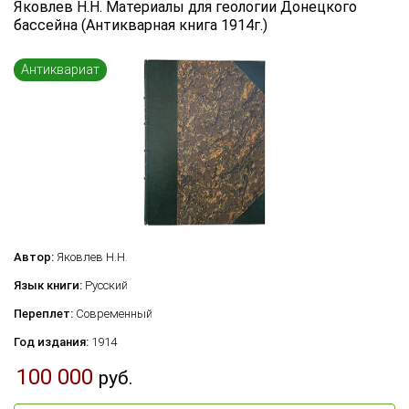
Яковлев Н.Н. Материалы для геологии Донецкого
Язык книги
бассейна (Антикварная книга 1914г.)
...
Антиквариат
Переплет
...
по названию
по цене
по году издания
Сбросить фильтр
по дате поступления (новинки)
Автор:
Яковлев Н.Н.
Язык книги:
Русский
Переплет:
Современный
Год издания:
1914
100 000
руб.