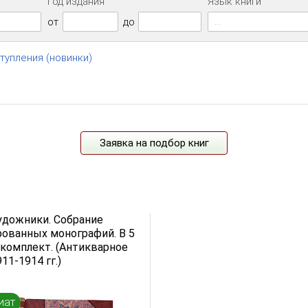
Год издания
Язык книги
...
от
до
ступления (новинки)
Заявка на подбор книг
удожники. Собрание
ованных монографий. В 5
 комплект. (Антикварное
11-1914 гг.)
иат