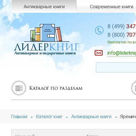
Антикварные книги
Современные книги
8 (499)
347
8 (800)
707
лидер
книг
бесплатно по в
info@liderkni
Антикварные и подарочные книги
Каталог по разделам
Главная
Каталог книг
Антикварные книги
Яремич
»
»
»