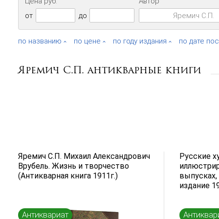
Цена руб.
Автор
от
до
по названию
по цене
по году издания
по дате по
Яремич С.П. антикварные книги
Яремич С.П. Михаил Александрович
Русские х
Врубель. Жизнь и творчество
иллюстрир
(Антикварная книга 1911г.)
выпусках,
издание 19
Антиквариат
Антиквар