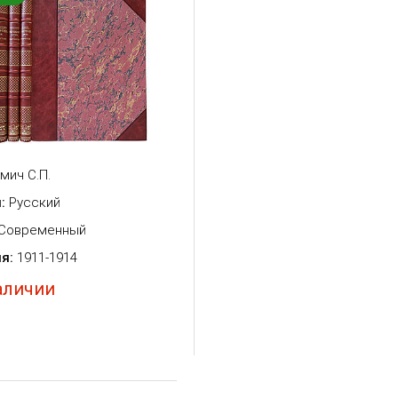
мич С.П.
и:
Русский
Современный
ия:
1911-1914
аличии