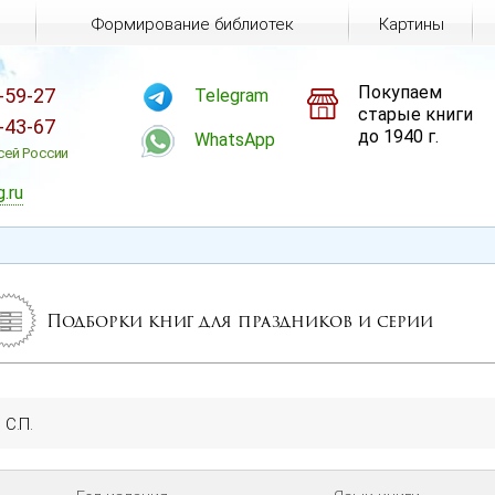
Формирование библиотек
Картины
Покупаем
-59-27
Telegram
старые книги
-43-67
до 1940 г.
WhatsApp
сей России
g.ru
Подборки книг для праздников и серии
 С.П.