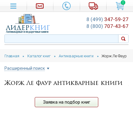
0
8 (499)
347-59-27
лидер
книг
8 (800)
707-43-67
Антикварные и подарочные книги
Главная
Каталог книг
Антикварные книги
Жорж Ле Фаур
»
»
»
Расширенный поиск
Жорж Ле Фаур антикварные книги
Цена руб.
от
до
Автор
Заявка на подбор книг
Год издания
от
до