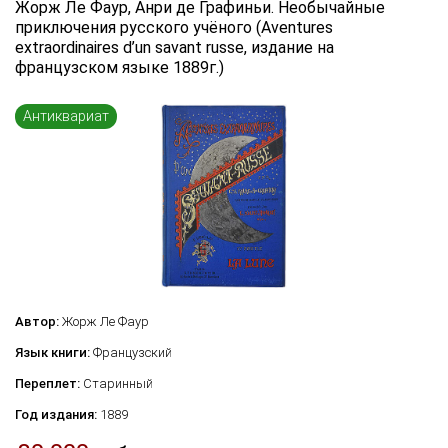
Жорж Ле Фаур, Анри де Графиньи. Необычайные
Язык книги
приключения русского учёного (Aventures
extraordinaires d’un savant russe, издание на
...
французском языке 1889г.)
Переплет
...
Антиквариат
по названию
по цене
по году издания
Сбросить фильтр
по дате поступления (новинки)
Автор:
Жорж Ле Фаур
Язык книги:
Французский
Переплет:
Старинный
Год издания:
1889