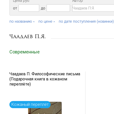
Цена руб.
Автор
от
до
по названию
по цене
по дате поступления (новинки)
Чаадаев П.Я.
Современные
Чаадаев П. Философические письма
(Подарочная книга в кожаном
переплёте)
Кожаный переплёт