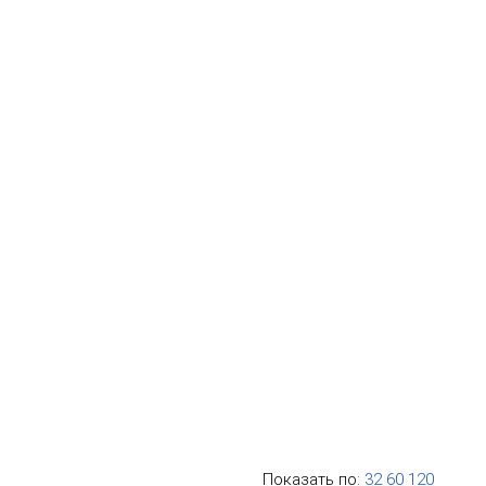
Показать по:
32
60
120