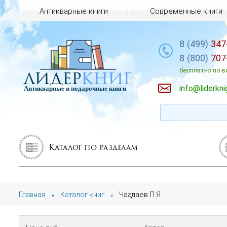
Антикварные книги
Современные книги
8 (499)
347
8 (800)
707
лидер
книг
бесплатно по в
info@liderkni
Антикварные и подарочные книги
Каталог по разделам
Главная
Каталог книг
Чаадаев П.Я.
»
»