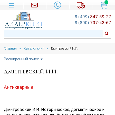
0
8 (499)
347-59-27
лидер
книг
8 (800)
707-43-67
Антикварные и подарочные книги
Главная
Каталог книг
Дмитревский И.И.
»
»
Расширенный поиск
Дмитревский И.И.
Цена руб.
от
до
Антикварные
Автор
Подборка
Дмитревский И.И. Историческое, догматическое и
...
таинственное изъяснение Божественной литургии