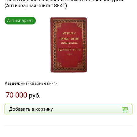
(Антикварная книга 1884г.)
Язык книги
...
Антиквариат
по названию
по цене
по дате поступления (новинки)
Сбросить фильтр
Раздел:
Антикварные книги
70 000
руб.
Добавить в корзину