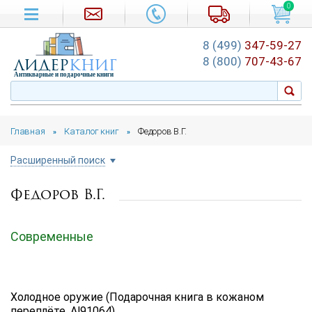
0
8 (499)
347-59-27
лидер
книг
8 (800)
707-43-67
Антикварные и подарочные книги
Главная
Каталог книг
Федоров В.Г.
»
»
Расширенный поиск
Федоров В.Г.
Цена руб.
от
до
Современные
Автор
Подборка
Холодное оружие (Подарочная книга в кожаном
...
переплёте, Al91064)