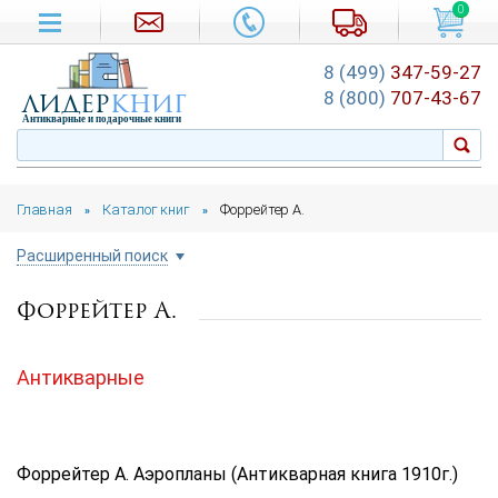
0
8 (499)
347-59-27
лидер
книг
8 (800)
707-43-67
Антикварные и подарочные книги
Главная
Каталог книг
Форрейтер А.
»
»
Расширенный поиск
Форрейтер А.
Цена руб.
от
до
Антикварные
Автор
Подборка
Форрейтер А. Аэропланы (Антикварная книга 1910г.)
...