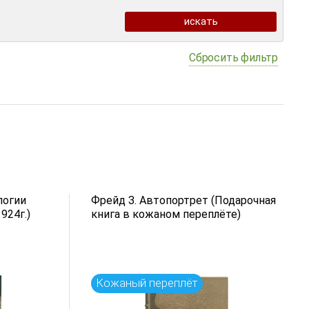
Сбросить фильтр
логии
Фрейд З. Автопортрет (Подарочная
924г.)
книга в кожаном переплёте)
Кожаный переплёт