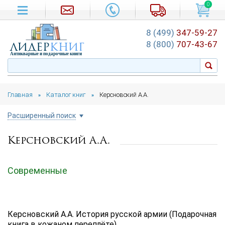
0
8 (499)
347-59-27
лидер
книг
8 (800)
707-43-67
Антикварные и подарочные книги
Главная
Каталог книг
Керсновский А.А.
»
»
Расширенный поиск
Керсновский А.А.
Цена руб.
от
до
Современные
Автор
Подборка
Керсновский А.А. История русской армии (Подарочная
...
книга в кожаном переплёте)